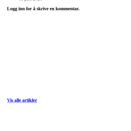
Logg inn for å skrive en kommentar.
Hypofyse- og binyreforeningen
Fredriks vei 3, 1591 SPERREBOTN
Org. nr.: 123 456 789
+ 47 940 83 450
post@hybi.no
Vis alle artikler
Bli medlem i foreningen!